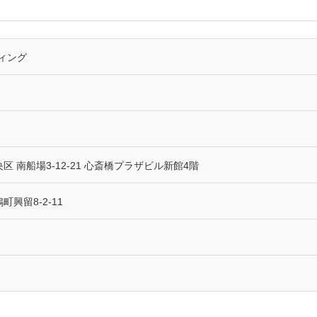
ィング
央区 南船場3-12-21 心斎橋プラザビル新館4階
町興留8-2-11