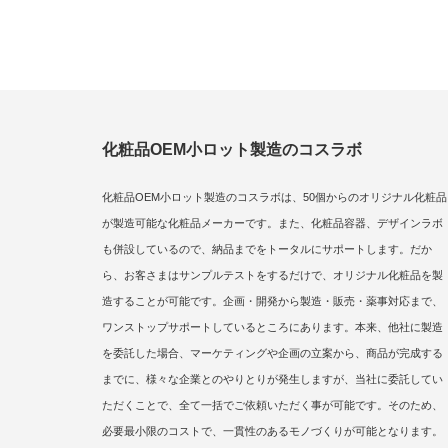
化粧品OEM小ロット製造のコスラボ
化粧品OEM小ロット製造のコスラボは、50個からのオリジナル化粧品
が製造可能な化粧品メーカーです。また、化粧品容器、デザインラボ
も併設しているので、納品までをトータルにサポートします。だか
ら、お客さまはサンプルテストをするだけで、オリジナル化粧品を製
造することが可能です。企画・開発から製造・販売・薬事対応まで、
ワンストップサポートしているところにあります。本来、他社に製造
を委託した場合、マーケティングや企画の立案から、商品が完成する
までに、様々な企業とのやりとりが発生しますが、当社に委託してい
ただくことで、全て一括でご依頼いただく事が可能です。そのため、
必要最小限のコストで、一貫性のあるモノづくりが可能となります。